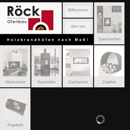
Willkommen
über uns
Speicheröfen
Heizkamine
Kaminöfen
Gaskamine
Zubehör
Angebote