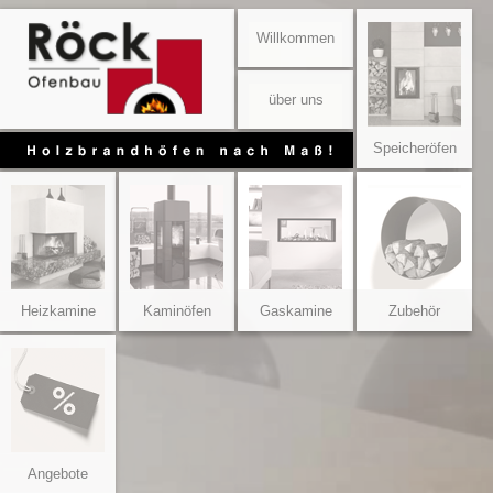
Willkommen
über uns
Speicheröfen
Heizkamine
Kaminöfen
Gaskamine
Zubehör
Angebote