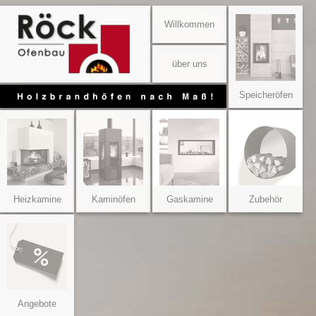
Willkommen
über uns
Speicheröfen
Heizkamine
Kaminöfen
Gaskamine
Zubehör
Angebote